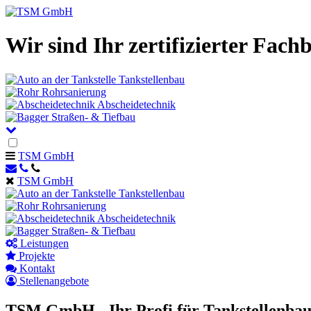
Wir sind Ihr zertifizierter Fa
Tankstellenbau
Rohrsanierung
Abscheidetechnik
Straßen- & Tiefbau
TSM GmbH
TSM GmbH
Tankstellen­bau
Rohrsa­nierung
Abscheide­technik
Straßen- & Tiefbau
Leistungen
Projekte
Kontakt
Stellen­angebote
TSM GmbH - Ihr Profi für Tankstellenba